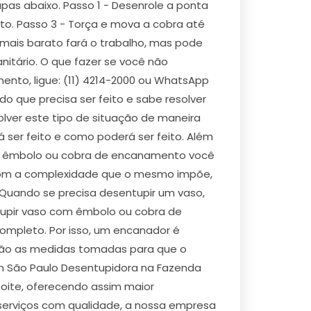
pas abaixo. Passo 1 - Desenrole a ponta
to. Passo 3 - Torça e mova a cobra até
 mais barato fará o trabalho, mas pode
nitário. O que fazer se você não
nto, ligue: (11) 4214-2000 ou WhatsApp
o que precisa ser feito e sabe resolver
olver este tipo de situação de maneira
rá ser feito e como poderá ser feito. Além
 um êmbolo ou cobra de encanamento você
a com a complexidade que o mesmo impõe,
 Quando se precisa desentupir um vaso,
tupir vaso com êmbolo ou cobra de
ompleto. Por isso, um encanador é
erão as medidas tomadas para que o
em São Paulo Desentupidora na Fazenda
noite, oferecendo assim maior
serviços com qualidade, a nossa empresa