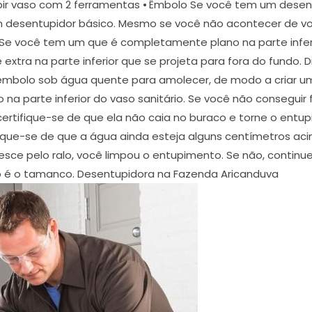
r vaso com 2 ferramentas ⦁ Êmbolo Se você tem um desentu
esentupidor básico. Mesmo se você não acontecer de vo
 Se você tem um que é completamente plano na parte inferio
tra na parte inferior que se projeta para fora do fundo. Di
o êmbolo sob água quente para amolecer, de modo a criar 
 na parte inferior do vaso sanitário. Se você não consegui
ertifique-se de que ela não caia no buraco e torne o entu
fique-se de que a água ainda esteja alguns centímetros ac
esce pelo ralo, você limpou o entupimento. Se não, contin
 é o tamanco. Desentupidora na Fazenda Aricanduva