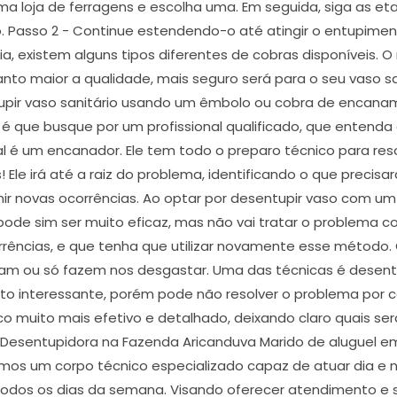
a loja de ferragens e escolha uma. Em seguida, siga as eta
o. Passo 2 - Continue estendendo-o até atingir o entupimen
a, existem alguns tipos diferentes de cobras disponíveis. O
anto maior a qualidade, mais seguro será para o seu vaso sa
upir vaso sanitário usando um êmbolo ou cobra de encaname
que busque por um profissional qualificado, que entenda d
al é um encanador. Ele tem todo o preparo técnico para res
! Ele irá até a raiz do problema, identificando o que precisa
nir novas ocorrências. Ao optar por desentupir vaso com
 pode sim ser muito eficaz, mas não vai tratar o problem
rrências, e que tenha que utilizar novamente esse método.
dam ou só fazem nos desgastar. Uma das técnicas é desen
to interessante, porém pode não resolver o problema por c
o muito mais efetivo e detalhado, deixando claro quais s
 Desentupidora na Fazenda Aricanduva Marido de aluguel 
mos um corpo técnico especializado capaz de atuar dia e 
todos os dias da semana. Visando oferecer atendimento e 