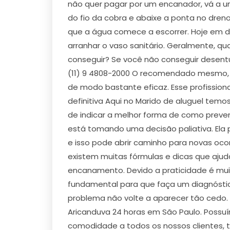
não quer pagar por um encanador, vá a um
do fio da cobra e abaixe a ponta no dren
que a água comece a escorrer. Hoje em di
arranhar o vaso sanitário. Geralmente, qu
conseguir? Se você não conseguir desent
(11) 9 4808-2000 O recomendado mesmo, é 
de modo bastante eficaz. Esse profission
definitiva Aqui no Marido de aluguel temos
de indicar a melhor forma de como preve
está tomando uma decisão paliativa. Ela
e isso pode abrir caminho para novas oco
existem muitas fórmulas e dicas que aju
encanamento. Devido a praticidade é mui
fundamental para que faça um diagnóstic
problema não volte a aparecer tão cedo.
Aricanduva 24 horas em São Paulo. Possuí
comodidade a todos os nossos clientes, 