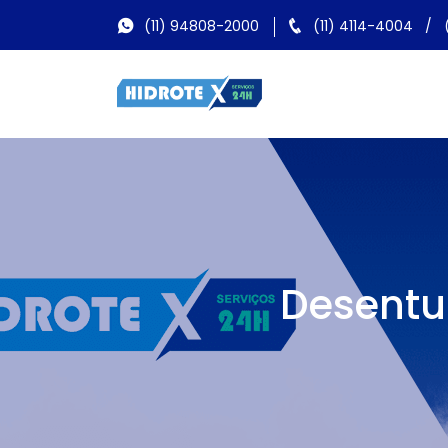
(11) 94808-2000
(11) 4114-4004
/
Desentu