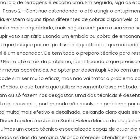
a loja de ferragens e escolha uma. Em seguida, siga as eta
o. Passo 2 - Continue estendendo-o até atingir o entupimen
a, existem alguns tipos diferentes de cobras disponíveis. O
anto maior a qualidade, mais seguro será para o seu vaso sa
upir vaso sanitário usando um êmbolo ou cobra de encaname
que busque por um profissional qualificado, que entenda d
al é um encanador. Ele tem todo o preparo técnico para res
! Ele irá até a raiz do problema, identificando o que precisa
nir novas ocorrências. Ao optar por desentupir vaso com
 pode sim ser muito eficaz, mas não vai tratar o problem
rrências, e que tenha que utilizar novamente esse método.
dam ou só fazem nos desgastar. Uma das técnicas é desen
to interessante, porém pode não resolver o problema por c
o muito mais efetivo e detalhado, deixando claro quais s
 Desentupidora no Jardim Santa Helena Marido de aluguel 
suímos um corpo técnico especializado capaz de atuar dia 
todos os dias da semana. Visando oferecer atendimento e 