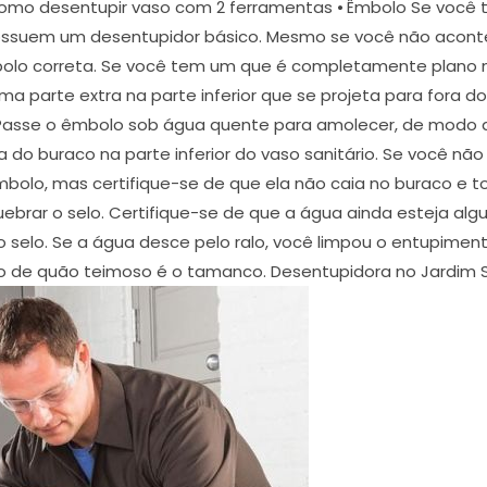
omo desentupir vaso com 2 ferramentas ⦁ Êmbolo Se você 
ssuem um desentupidor básico. Mesmo se você não aconte
olo correta. Se você tem um que é completamente plano na 
a parte extra na parte inferior que se projeta para fora do 
- Passe o êmbolo sob água quente para amolecer, de modo a
 do buraco na parte inferior do vaso sanitário. Se você nã
bolo, mas certifique-se de que ela não caia no buraco e to
rar o selo. Certifique-se de que a água ainda esteja alg
selo. Se a água desce pelo ralo, você limpou o entupiment
 de quão teimoso é o tamanco. Desentupidora no Jardim 