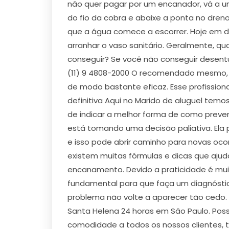
não quer pagar por um encanador, vá a um
do fio da cobra e abaixe a ponta no dren
que a água comece a escorrer. Hoje em di
arranhar o vaso sanitário. Geralmente, qu
conseguir? Se você não conseguir desent
(11) 9 4808-2000 O recomendado mesmo, é 
de modo bastante eficaz. Esse profission
definitiva Aqui no Marido de aluguel temos
de indicar a melhor forma de como preve
está tomando uma decisão paliativa. Ela
e isso pode abrir caminho para novas oco
existem muitas fórmulas e dicas que aju
encanamento. Devido a praticidade é mui
fundamental para que faça um diagnóstic
problema não volte a aparecer tão cedo.
Santa Helena 24 horas em São Paulo. Pos
comodidade a todos os nossos clientes, 