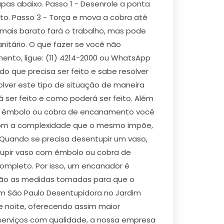
pas abaixo. Passo 1 - Desenrole a ponta
to. Passo 3 - Torça e mova a cobra até
 mais barato fará o trabalho, mas pode
nitário. O que fazer se você não
nto, ligue: (11) 4214-2000 ou WhatsApp
o que precisa ser feito e sabe resolver
olver este tipo de situação de maneira
rá ser feito e como poderá ser feito. Além
 um êmbolo ou cobra de encanamento você
a com a complexidade que o mesmo impõe,
 Quando se precisa desentupir um vaso,
tupir vaso com êmbolo ou cobra de
ompleto. Por isso, um encanador é
erão as medidas tomadas para que o
em São Paulo Desentupidora no Jardim
e noite, oferecendo assim maior
serviços com qualidade, a nossa empresa