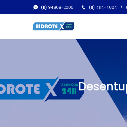
(11) 94808-2000
(11) 4114-4004
/
Desentu