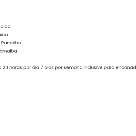
a
naiba
aiba
 Parnaiba
Parnaiba
ão 24 horas por dia 7 dias por semana inclusive para encan