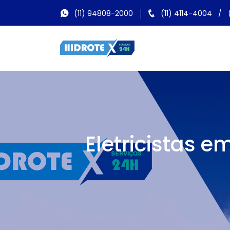
(11) 94808-2000
(11) 4114-4004
/
Eletricistas 