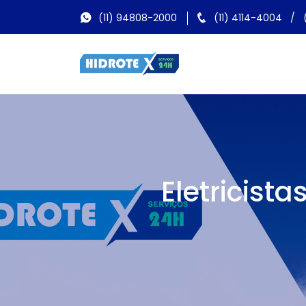
(11) 94808-2000
(11) 4114-4004
/
Eletricist