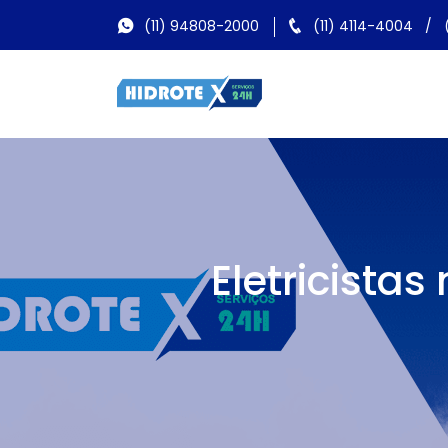
(11) 94808-2000
(11) 4114-4004
/
Eletricistas