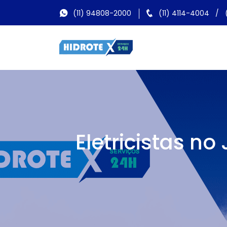
(11) 94808-2000
(11) 4114-4004
/
Eletricistas n