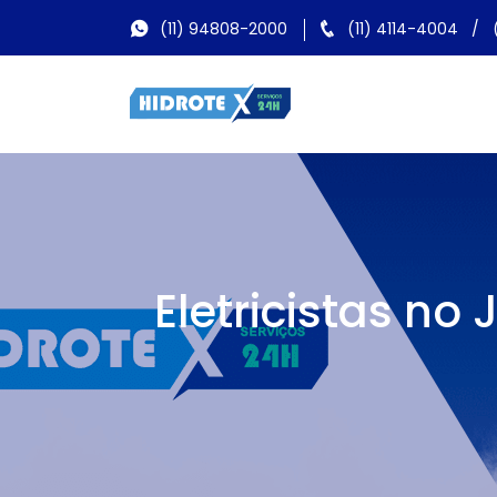
(11) 94808-2000
(11) 4114-4004
/
Eletricistas n