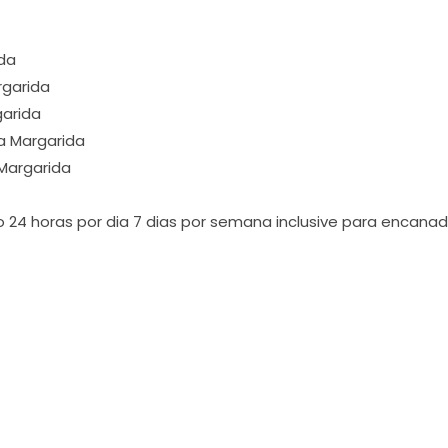
ida
rgarida
garida
a Margarida
 Margarida
o 24 horas por dia 7 dias por semana inclusive para encana