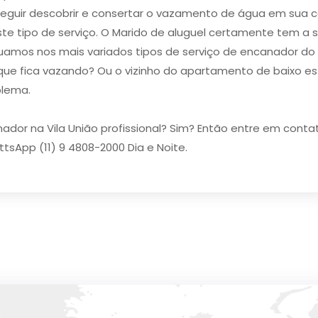
guir descobrir e consertar o vazamento de água em sua ca
ste tipo de serviço. O Marido de aluguel certamente tem a
tuamos nos mais variados tipos de ​serviço de encanador​ do
ta que fica vazando? Ou o vizinho do apartamento de baixo 
blema.
ador na Vila União profissional? Sim? Então entre em con
ttsApp (11) 9 4808-2000 Dia e Noite.