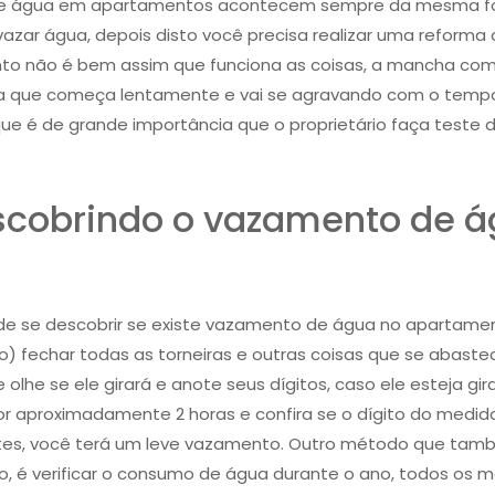
de água em apartamentos acontecem sempre da mesma fo
ar água, depois disto você precisa realizar uma reforma 
tanto não é bem assim que funciona as coisas, a mancha 
a que começa lentamente e vai se agravando com o tempo,
que é de grande importância que o proprietário faça teste
cobrindo o vazamento de 
e se descobrir se existe vazamento de água no apartamen
 fechar todas as torneiras e outras coisas que se abast
e olhe se ele girará e anote seus dígitos, caso ele esteja g
or aproximadamente 2 horas e confira se o dígito do medido
ntes, você terá um leve vazamento. Outro método que tamb
 é verificar o consumo de água durante o ano, todos os 