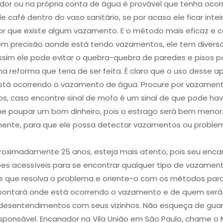
r ou na própria conta de água é provável que tenha ocor
 café dentro do vaso sanitário, se por acaso ele ficar inte
 por que existe algum vazamento. E o método mais eficaz e
om precisão aonde está tendo vazamentos, ele tem diverso
im ele pode evitar o quebra-quebra de paredes e pisos pa
 reforma que teria de ser feita. É claro que o uso desse ap
stá ocorrendo o vazamento de água. Procure por vazamento
dos, caso encontre sinal de mofo é um sinal de que pode h
he poupar um bom dinheiro, pois o estrago será bem menor.
nte, para que ele possa detectar vazamentos ou problem
roximadamente 25 anos, esteja mais atento, pois seu enca
exões acessíveis para se encontrar qualquer tipo de vazam
e que resolva o problema e oriente-o com os métodos para
pontará onde está ocorrendo o vazamento e de quem será a
 e desentendimentos com seus vizinhos. Não esqueça de gua
sponsável. Encanador na Vila União em São Paulo, chame o 