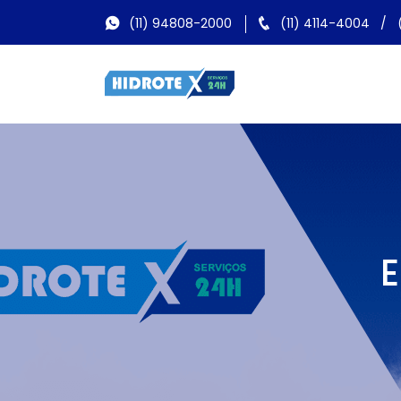
(11) 94808-2000
(11) 4114-4004
/
E