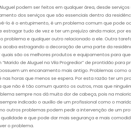
Aluguel podem ser feitos em qualquer área, desde serviços
ento dos serviços que são essenciais dentro da residênc
ê-lo é o entupimento​, é um problema comum que pode oco
 estragar tudo de vez e ter um prejuízo ainda maior, por es
o problema e qualquer outro relacionado a ele. Outra tarefa q
ois acaba estragando a decoração de uma parte da residênc
r quais são os melhores produtos e equipamentos para qu
 “Marido de Aluguel na Vila Progredior” de prontidão pa
que possuem um encanamento mais antigo. Problemas como
nas horas que menos se espera. Por esta razão ter um pro
ma que não é tão comum quanto os outros, mas que ninguém
problema sempre nos dá muita dor de cabeça, pois na maio
 sempre indicado o auxílio de um profissional como o marid
mo outros problemas podem pedir a intervenção de um profi
de qualidade e que pode dar mais segurança e mais comodid
ver o problema.