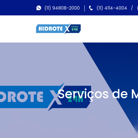
(11) 94808-2000
(11) 4114-4004
/
Serviços de 