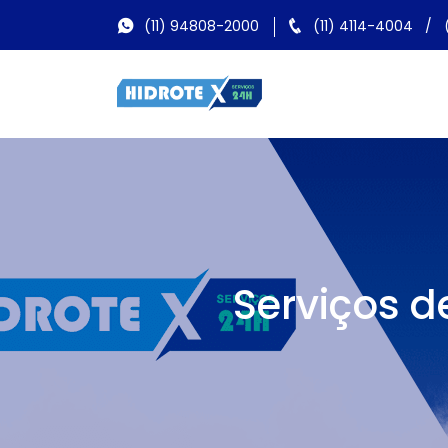
(11) 94808-2000
(11) 4114-4004
/
Serviços d