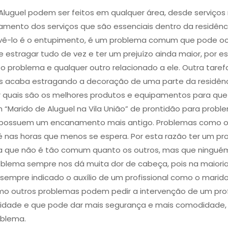
Aluguel podem ser feitos em qualquer área, desde serviços
ento dos serviços que são essenciais dentro da residênc
ê-lo é o entupimento​, é um problema comum que pode oco
 estragar tudo de vez e ter um prejuízo ainda maior, por es
o problema e qualquer outro relacionado a ele. Outra tarefa q
ois acaba estragando a decoração de uma parte da residênc
r quais são os melhores produtos e equipamentos para qu
m “Marido de Aluguel na Vila União” de prontidão para pr
que possuem um encanamento mais antigo. Problemas como
nas horas que menos se espera. Por esta razão ter um pro
ma que não é tão comum quanto os outros, mas que ninguém
problema sempre nos dá muita dor de cabeça, pois na maio
 sempre indicado o auxílio de um profissional como o marid
mo outros problemas podem pedir a intervenção de um profi
ualidade e que pode dar mais segurança e mais comodidade
oblema.